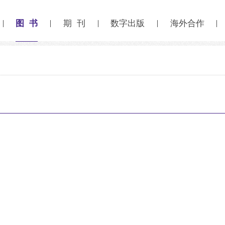
图 书
期 刊
数字出版
海外合作