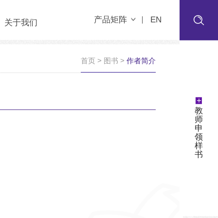
产品矩阵
EN
关于我们
首页
>
图书
>
作者简介
+
教
师
申
领
样
书