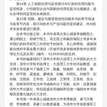
第14章 人工智能伦理与监管探讨AI引发的伦理问题与
监管框架，介绍典型企业与国家的伦理实践与法规建设，提
出全球协同监管的未来路径。
第15章 回顾、建议与展望系统性回顾本书的章节组成
与各章节内容，探讨AI技术与产业问题并提供建议，对AI技
术未来发展进行展望。
在本书出版之际，本书作者再次衷心感谢李德毅院士、
潘云鹤院士、郑南宁院士、高文院士和戴琼海院士等多年来
对我们的科学研究工作所给予的指导、关心和帮助。感谢国
家自然科学基金重大项目《开放环境多智能体群智对抗博弈
理论方法及应用》(编号： 62293540)的支持。
本书的编著得到了清华大学和大连理工大学团队的大力
支持，清华大学阮书岚博士，大连理工大学刘洋副教授、赵
洁博士等也参与了编著工作，陈鑫、耿婉婷、金意林、康
奔、柯宇新、梁嘉旋、廖绪涛、刘畅、刘明礼、刘铭宇、彭
钊翰、沈煦辰、王华杰、王岚锋、王荣伟、王英权、袁永
胜、张斌等同学也为本书成稿作出了贡献。此外，还要感谢
清华大学出版社，特别是盛东亮编辑和范德一编辑对本书按
期高质量出版的大力支持。
本书第一作者衷心感谢清华大学李秀教授、康飞宇教
授、李勃教授。承蒙三位教授诚邀，为清华大学创新领军工