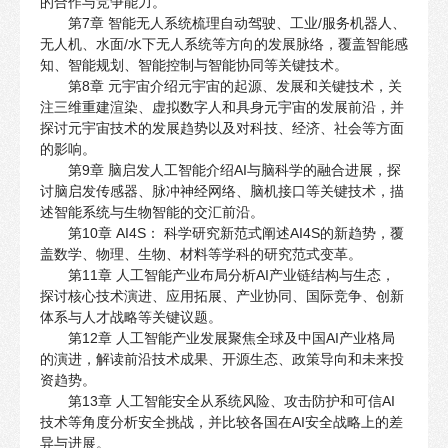
的合作与竞争能力。
第7章 智能无人系统梳理自动驾驶、工业/服务机器人、
无人机、水面/水下无人系统等方向的发展脉络，覆盖智能感
知、智能规划、智能控制与智能协同等关键技术。
第8章 元宇宙介绍元宇宙的起源、发展和关键技术，关
注三维重建渲染、虚拟数字人和具身元宇宙的发展前沿，并
探讨元宇宙技术的发展趋势以及对科技、经济、社会等方面
的影响。
第9章 脑启发人工智能介绍AI与脑科学的融合进展，探
讨脑启发传感器、脉冲神经网络、脑机接口等关键技术，描
述智能系统与生物智能的交汇前沿。
第10章 AI4S： 科学研究新范式阐述AI4S的新趋势，覆
盖数学、物理、生物、材料等学科的研究范式变革。
第11章 人工智能产业布局分析AI产业链结构与生态，
探讨核心技术演进、应用拓展、产业协同、国际竞争、创新
体系与人才战略等关键议题。
第12章 人工智能产业发展聚焦全球及中国AI产业格局
的演进，解读前沿技术成果、开源生态、政策导向和未来投
资趋势。
第13章 人工智能安全从系统风险、攻击防护和可信AI
技术等角度分析安全挑战，并比较各国在AI安全战略上的差
异与进展。