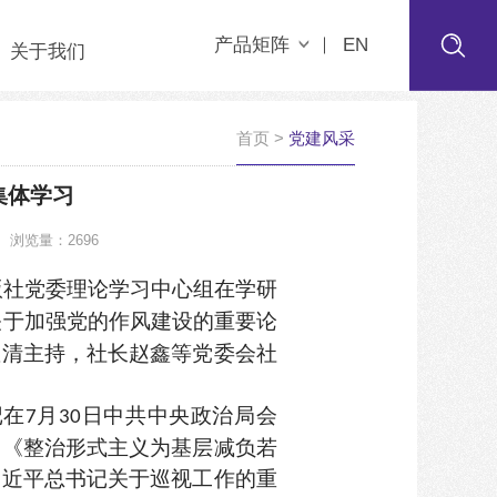
产品矩阵
EN
关于我们
首页
>
党建风采
集体学习
浏览量：2696
版社党委理论学习中心组在学研
关于加强党的作风建设的重要论
显清主持，社长赵鑫等党委会社
记在
月
日中共中央政治局会
7
30
和《整治形式主义为基层减负若
习近平总书记关于巡视工作的重