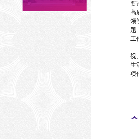
要
高
领
题
工
视
生
项