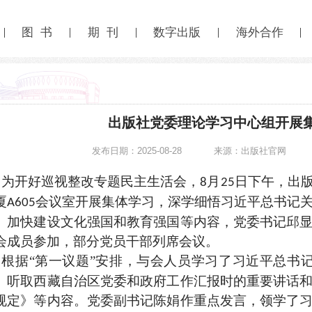
图 书
期 刊
数字出版
海外合作
出版社党委理论学习中心组开展
发布日期：2025-08-28
来源：出版社官网
为开好巡视整改专题民主生活会，
月
日下午，出
8
25
厦
会议室开展集体学习，深学细悟习近平总书记
A605
、加快建设文化强国和教育强国等内容，党委书记邱
会成员参加，部分党员干部列席会议。
根据“第一议题”安排，与会人员学习了习近平总书
、听取西藏自治区党委和政府工作汇报时的重要讲话
规定》等内容。党委副书记陈娟作重点发言，领学了