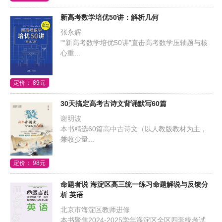
新高考数学培优50讲：解析几何
张永辉
"“新高考数学培优50讲”直击高考数学压轴题与核
心重...
定价： 89元
30天搞定高考古诗文背诵默写60篇
谢明波
本书精选60篇高中古诗文（以人教版教材为主，
兼收少量...
定价： 98元
命题者说 海淀区高三统一练习命题解说与反馈分
析 英语
北京市海淀区教师进修
本书聚焦2024-2025学年海淀区全区四套统考试