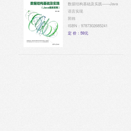
数据结构基础及实践——Java
语言实现
郭炜
ISBN：9787302685241
定 价：59元