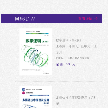
同系列产品
查看详情
数字逻辑（第2版）
王春露、邱朋飞、任申元、汪
东升
ISBN：9787302696506
定 价：53.9元
多媒体技术原理及应用（第3
版）