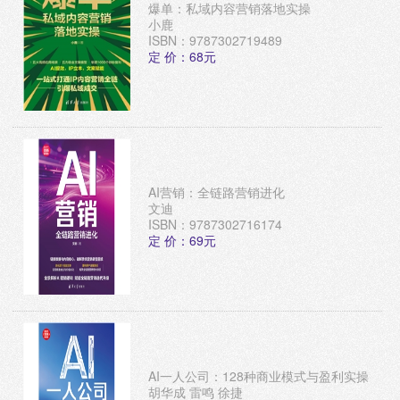
爆单：私域内容营销落地实操
小鹿
ISBN：9787302719489
定 价：68元
AI营销：全链路营销进化
文迪
ISBN：9787302716174
定 价：69元
AI一人公司：128种商业模式与盈利实操
胡华成 雷鸣 徐捷