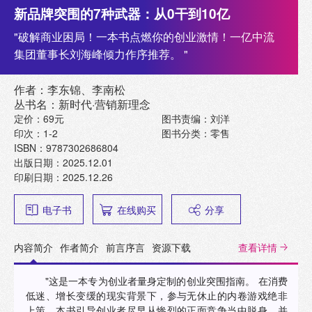
新品牌突围的7种武器：从0干到10亿
"破解商业困局！一本书点燃你的创业激情！一亿中流
集团董事长刘海峰倾力作序推荐。 "
作者：李东锦、李南松
丛书名：新时代·营销新理念
定价：69元
图书责编：刘洋
印次：1-2
图书分类：零售
ISBN：9787302686804
出版日期：2025.12.01
印刷日期：2025.12.26
电子书
在线购买
分享
内容简介
作者简介
前言序言
资源下载
查看详情
"这是一本专为创业者量身定制的创业突围指南。 在消费
低迷、增长变缓的现实背景下，参与无休止的内卷游戏绝非
上策。本书引导创业者尽早从惨烈的正面竞争当中脱身，并