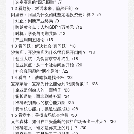
｜选定赛道的“四只眼睛” /7
1.2 看趋势：对话未来，豁然开朗 /9
阿里云：阿里为什么如此坚定地投资云计算？ /9
｜知止：判断产业终局 /9
｜跨越黄金点：人均GDP 1万美元 /12
｜时机：学会与周期共舞 /13
｜产业周期五段论 /15
1.3 看问题：解决社会“真问题” /18
沙拉店：开沙拉店为什么很容易开倒闭？ /18
｜创业大坑：为伪需求奋斗终生 /18
｜创业原点：从一个社会问题开始 /20
｜社会真问题的“两个足够” /22
1.4 看自己：战略就是找长板 /23
宜家家居：宜家为什么能做到“物美价廉”？ /23
｜企业是创始人的一面镜子 /23
｜扬长避短，而非到处补漏 /24
｜准确识别自己的核心能力圈 /25
｜复制核心能力，换道也能成功 /28
1.5 看竞争：寻找市场机会地带 /30
元气森林：如何在巨头垄断的饮料市场杀出一片天？ /30
｜准确定义：谁才是你真正的对手？ /30
｜研究对手，不是为了干掉对手 /32